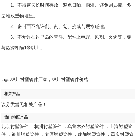
1、不得露天长时间存放、避免日晒、雨淋、避免剧烈撞、多
层堆放重物堆压。
2、密封面不允许刮、割、划、挠或与硬物碰撞。
3、不允许在衬里后的管件、配件上电焊、风割、火烤等，要
与热源相隔1米以上。
tags:银川衬塑管件厂家，银川衬塑管件价格
相关产品
该分类暂无相关产品！
热门地区产品
北京衬塑管件
，
杭州衬塑管件
，
乌鲁木齐衬塑管件
，
上海衬塑管
件
，
银川衬塑管件
，
太原衬塑管件
，
成都衬塑管件
，
重庆衬塑管