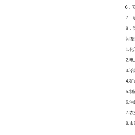
6．安
7．耐
8．管
衬塑管
1.化工
2.电
3.冶
4.矿山
5.制
6.油
7.农
8.市政