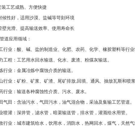
装工艺成熟、方便快捷
候性好，适用沙漠、盐碱等苛刻环境
壁光滑、提高输送效率、使用寿命长
道应用领域：
行业：酸、碱、盐的制造业、化肥、农药、化学、橡胶塑料等行业
力工程：工艺用水回水输送、化水、废渣、粉煤灰输送。
炼行业：金属冶炼中腐蚀介质的输送。
行业：矿粉、矿浆、矿渣、尾矿排放,回填、通风、抽放瓦斯和喷
药行业：输送各种腐蚀性介质、污水、废水。
田气田：含油污水，气田污水，油气混合物，采油及集输工艺管道。
业喷灌：深井管，滤水管，暗渠输送管，排水管，灌溉给水用管。
行业：城市建筑给水，饮用水，消防水，热网回水，煤气，天然气