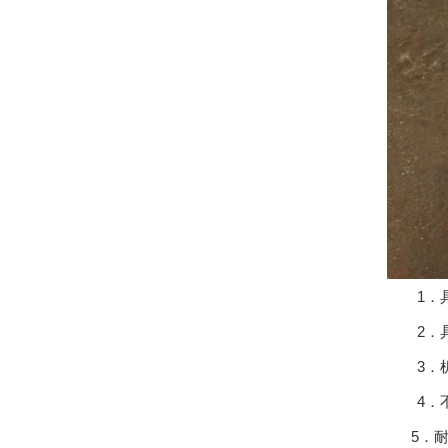
1．具
2．具
3．机
4．不
5．耐